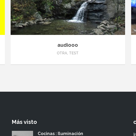
audiooo
OTRA
,
TEST
Más visto
Cocinas : Iluminación
I