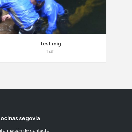
test mig
TEST
cocinas segovia
nformación de contacto