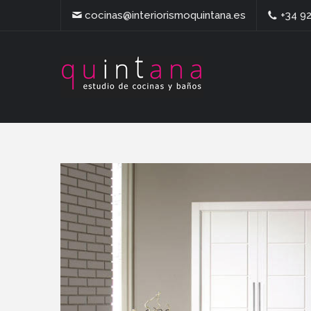
cocinas@interiorismoquintana.es
+34 92