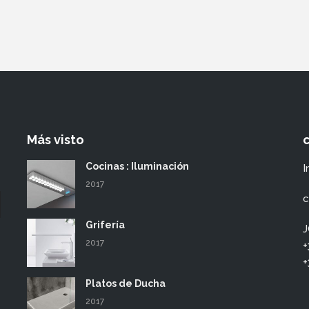
Más visto
Cocinas : Iluminación
I
2017
c
Grifería
J
2017
+
+
Platos de Ducha
2017