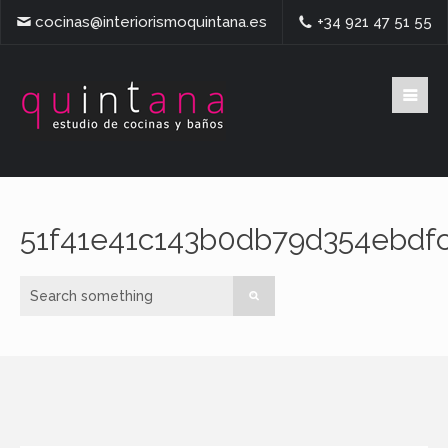
cocinas@interiorismoquintana.es
+34 921 47 51 55
51f41e41c143b0db79d354ebdf