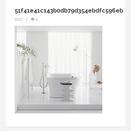
51f41e41c143b0db79d354ebdfc596eb
2017
0