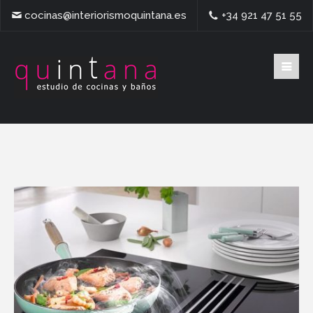
cocinas@interiorismoquintana.es
+34 921 47 51 55